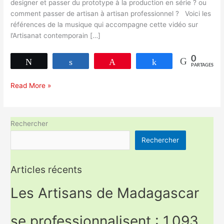
designer et passer du prototype à la production en série ? ou
comment passer de artisan à artisan professionnel ? Voici les
références de la musique qui accompagne cette vidéo sur
l’Artisanat contemporain […]
0
Tweetez
Partagez
Épingle
Partagez
PARTAGES
Artisanat
Read More »
contemporain
de
Madagascar
Rechercher
Octobre
Rechercher
2019
Articles récents
Les Artisans de Madagascar
se professionnalisent : 1 093