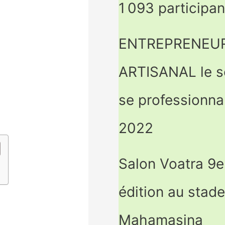
1 093 participan
ENTREPRENEUR
ARTISANAL le s
se professionna
2022
Salon Voatra 9e
édition au stad
Mahamasina