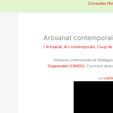
Consultez l’A
Artisanat contempora
/
Artisanat
,
Art contemporain
,
Coup de
Artisanat contemporain de Madagasc
Organization (UNIDO)
. Comment diversi
ou
comme