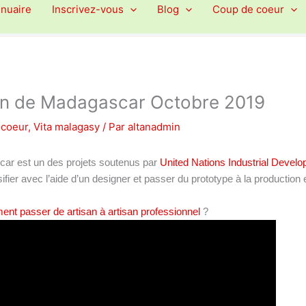
nnuaire
Inscrivez-vous
Blog
Coup de coeur
in de Madagascar Octobre 2019
 coeur
,
Vita malagasy
/ Par
altanadmin
ar est un des projets soutenus par
United Nations Industrial Devel
fier avec l’aide d’un designer et passer du prototype à la production 
nt passer de artisan à artisan professionnel
?