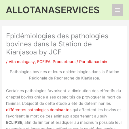
Aller
ALLOTANASERVICES
au
Main
contenu
Men
Epidémiologies des pathologies
bovines dans la Station de
Kianjasoa by JCF
/
Vita malagasy
,
FOFIFA
,
Producteurs
/ Par
altanadmin
Pathologies bovines et leurs epidémiologies dans la Station
Régionale de Recherche de Kianjasoa.
Certaines pathologies favorisent la diminution des effectifs du
cheptel bovins grâce à ses capacités de provoquer la mort de
l’animal. L’objectif de cette étude a été de déterminer les
différentes pathologies dominantes
qui affectent les bovins et
favorisent la mort de ces animaux appartenant au suivi
ECLIPSE
, afin de limiter et éradiquer au maximum possible leur
expansion et leurs actions néfastes sur la santé des bovins.