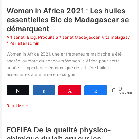
Créativité
Women in Africa 2021 : Les huiles
Voatra
essentielles Bio de Madagascar se
24-
démarquent
27
novembre
Artisanat
,
Blog
,
Produits artisanat Madagascar
,
Vita malagasy
2021
/ Par
altanadmin
Antanimena
Women in Africa 2021, une entrepreneure malgache a été
sacrée lauréate du concours Women in Africa pour cette
année. L’importance économique de la filière huiles
essentielles a été mise en exergue.
0
Tweetez
Partagez
Épingle
Partagez
PARTAGES
Women
Read More »
in
Africa
2021
FOFIFA De la qualité physico-
:
chimique du lait cru sur les