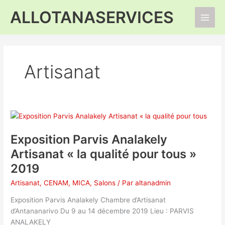
Aller
ALLOTANASERVICES
au
Main
contenu
Men
Artisanat
Exposition Parvis Analakely
Artisanat « la qualité pour tous »
2019
Artisanat
,
CENAM
,
MICA
,
Salons
/ Par
altanadmin
Exposition Parvis Analakely Chambre d’Artisanat
d’Antananarivo Du 9 au 14 décembre 2019 Lieu : PARVIS
ANALAKELY