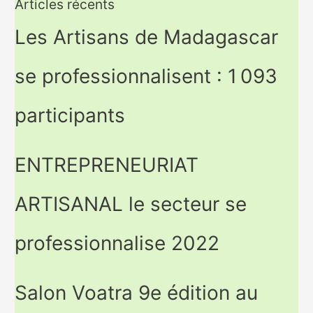
Articles récents
gamme
du
Les Artisans de Madagascar
16
au
se professionnalisent : 1 093
19
septembre
2021
participants
ENTREPRENEURIAT
ARTISANAL le secteur se
professionnalise 2022
Salon Voatra 9e édition au