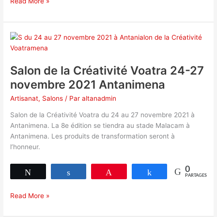
La
Read More »
DRICA
Amoron’i
Mania
a
doté
50
Salon de la Créativité Voatra 24-27
artisans
novembre 2021 Antanimena
de
carte
Artisanat
,
Salons
/ Par
altanadmin
professionnelle
Salon de la Créativité Voatra du 24 au 27 novembre 2021 à
Antanimena. La 8e édition se tiendra au stade Malacam à
Antanimena. Les produits de transformation seront à
l’honneur.
0
Tweetez
Partagez
Épingle
Partagez
PARTAGES
Salon
Read More »
de
la