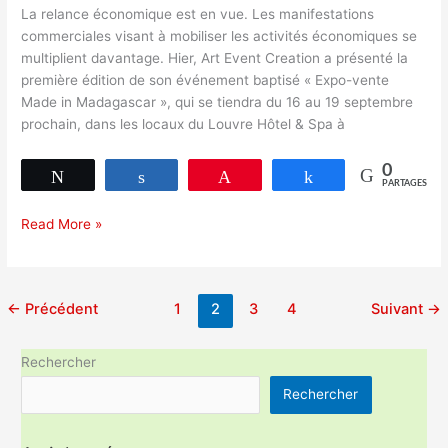
les
La relance économique est en vue. Les manifestations
marchés
commerciales visant à mobiliser les activités économiques se
à
multiplient davantage. Hier, Art Event Creation a présenté la
Antananarivo
première édition de son événement baptisé « Expo-vente
4
Made in Madagascar », qui se tiendra du 16 au 19 septembre
prochain, dans les locaux du Louvre Hôtel & Spa à
0
Tweetez
Partagez
Épingle
Partagez
PARTAGES
Expo-
Read More »
vente
Made
in
←
Précédent
1
2
3
4
Suivant
→
Madagascar
Honneur
aux
Rechercher
produits
Rechercher
artisanaux
haut
de