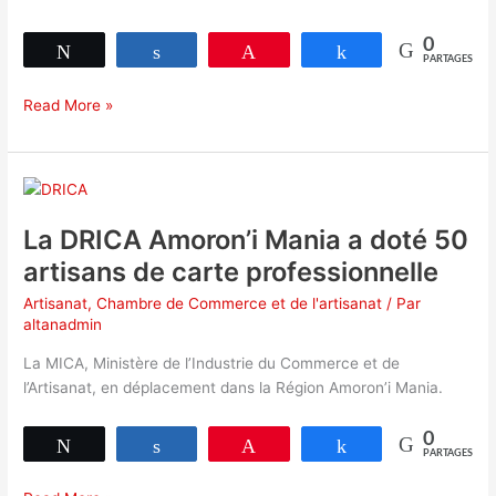
0
Tweetez
Partagez
Épingle
Partagez
PARTAGES
Exposition
Read More »
Parvis
Analakely
Artisanat
« la
qualité
La DRICA Amoron’i Mania a doté 50
pour
artisans de carte professionnelle
tous »
2019
Artisanat
,
Chambre de Commerce et de l'artisanat
/ Par
altanadmin
La MICA, Ministère de l’Industrie du Commerce et de
l’Artisanat, en déplacement dans la Région Amoron’i Mania.
0
Tweetez
Partagez
Épingle
Partagez
PARTAGES