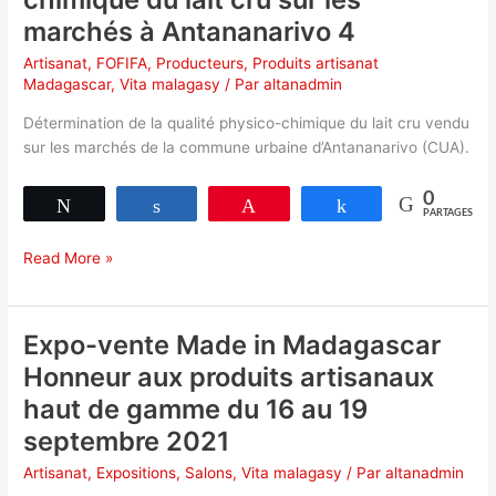
Les
marchés à Antananarivo 4
huiles
essentielles
Artisanat
,
FOFIFA
,
Producteurs
,
Produits artisanat
Bio
Madagascar
,
Vita malagasy
/ Par
altanadmin
de
Détermination de la qualité physico-chimique du lait cru vendu
Madagascar
sur les marchés de la commune urbaine d’Antananarivo (CUA).
se
démarquent
0
Tweetez
Partagez
Épingle
Partagez
PARTAGES
FOFIFA
Read More »
De
la
qualité
Expo-vente Made in Madagascar
physico-
Honneur aux produits artisanaux
chimique
haut de gamme du 16 au 19
du
lait
septembre 2021
cru
Artisanat
,
Expositions
,
Salons
,
Vita malagasy
/ Par
altanadmin
sur